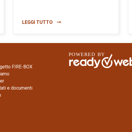
LEGGI TUTTO
ogetto FIRE-BOX
siamo
er
tati e documenti
s